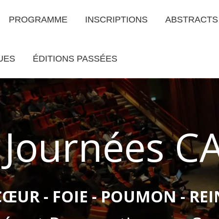
PROGRAMME
INSCRIPTIONS
ABSTRACTS
UES
ÉDITIONS PASSÉES
Journées C
résentations des éditi
CŒUR - FOIE - POUMON - REI
CLIQUEZ ICI