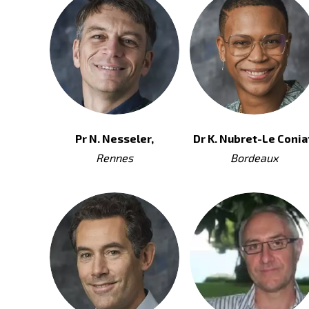
Pr N. Nesseler,
Dr K. Nubret-Le Conia
Rennes
Bordeaux