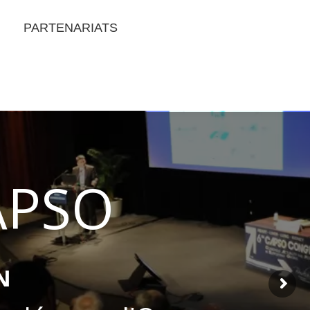
PARTENARIATS
APSO
ons passées
N