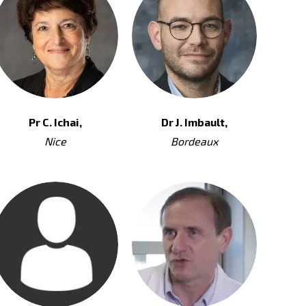
Pr C. Ichai,
Dr J. Imbault,
Nice
Bordeaux