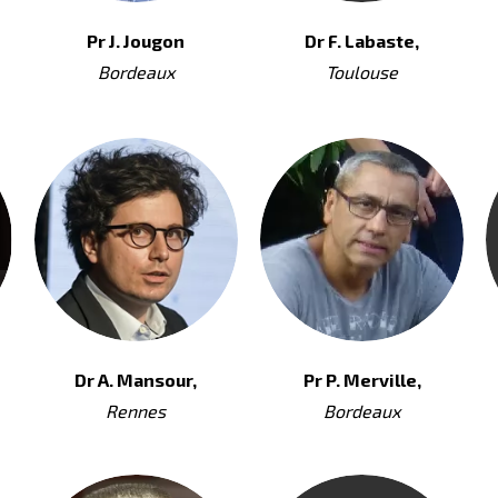
Pr J. Jougon
Dr F. Labaste,
Bordeaux
Toulouse
Dr A. Mansour,
Pr P. Merville,
Rennes
Bordeaux