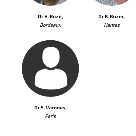
Dr H. Rozé,
Dr B. Rozec,
Bordeaux
Nantes
Dr S. Varnous,
Paris