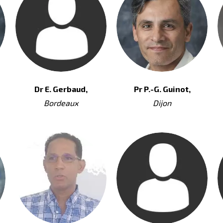
Dr E. Gerbaud,
Pr P.-G. Guinot,
Bordeaux
Dijon