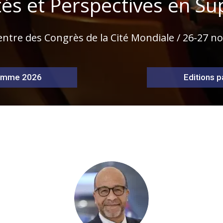
tés et Perspectives en S
ntre des Congrès de la Cité Mondiale / 26-27 
amme 2026
Editions 