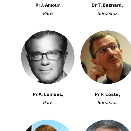
Pr J. Amour,
Dr T. Besnard,
Paris
Bordeaux
Pr A. Combes,
Pr P. Coste,
Paris
Bordeaux