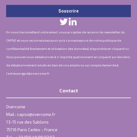
En nous transmettant votre email, vous acceptez de recevoir la newsletter du
CAPSO et vous reconnaissez avoir pris connaissance de notre politique de
confidentialité (traitement et utilisation des données) disponible en
cliquant ici
.
Vous pouvez vous désabonner à n’importe quel moment en cliquant sur les liens
de désabonnement situés en bas de nos emails ou sur simple demande à
l’adresse
rgpd@overcome.fr
Contact
Overcome
Mail :
capso@overcome.fr
13-15 rue des Sablons
75116 Paris Cedex – France